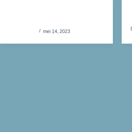
Bijeenkomsten
12345 – Test bericht
admin
mei 14, 2023