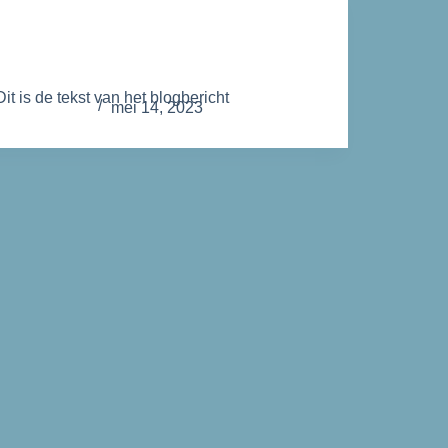
Bijeenkomsten
Dit is een test blog bericht
Dit is de tekst van het blogbericht
admin
mei 14, 2023