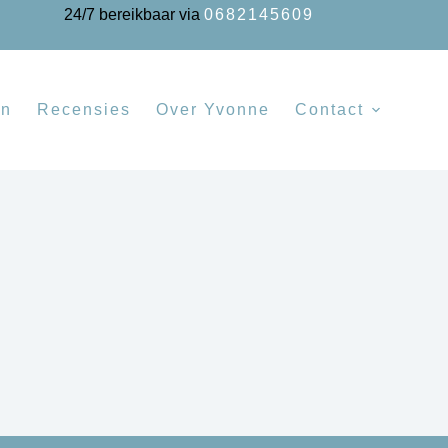
24/7 bereikbaar via
0682145609
en
Recensies
Over Yvonne
Contact