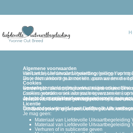
H
Algemene voorwaarden
Welkom bij Liefdevolle Uitvaartbegeleiding Yvonne Out Breed! Deze algemene voorwaarden omschrijven de regels en voorschriften voor het gebruik
Door deze website te bezoeken, gaan we ervan uit dat je deze algemene voorwaarden accepteert. Blijf Liefdevolle Uitvaartbegeleiding Yvonne Out Breed niet g
Cookies
De website maakt gebruik van cookies om je online ervaring persoonlijker te maken. Door Liefdevolle Uitvaartbegeleiding Yvonne Out Breed te openen, stemde je ermee in om de vereiste cookies te gebruiken. Een cookie is een tekstbestand dat door een w
Cookies worden uniek aan jou toegewezen en kunnen alleen worden gelezen door een webserver in het domein 
Je hebt de mogelijkheid om optionele cookies te accepteren of om te weigeren. Er zijn enkele vereiste cookies die nodig zijn voor de werking van onze website. Voor deze cookies is je toestemming niet vereist, aangezien ze altijd werken. Hou er rekening mee dat door het accepteren van vereiste cookies, je ook cookies van derden accepteert, die kunnen worden gebruikt via door derden geleverde services als je dergelijke services op onze website gebruikt, bijvoorbeeld een video weergave venster van derden d
Licentie
Tenzij anders vermeld, bezit Liefdevolle uitvaartbegeleiding en/of zijn licentiegevers de intellectuele eigendomsrechten voor alle gegevens op Liefdevolle Uitvaartbegeleiding Yv
Je mag geen:
Materiaal van Liefdevolle Uitvaartbegeleiding
Materiaal van Liefdevolle Uitvaartbegeleiding
Verhuren of in sublicentie geven