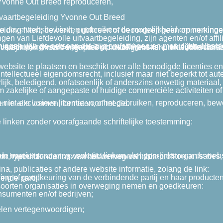
 Yvonne Out Breed reproduceren,
itvaartbegeleiding Yvonne Out Breed
en en informatie op bepaalde delen van de website te plaatsen en uit te wisselen. Liefdevolle uitvaartbegeleiding filtert, bewer
n van Liefdevolle uitvaartbegeleiding, zijn agenten en/of affi
ebsite te plaatsen en beschikt over alle benodigde licenties e
lijk, beledigend, onfatsoenlijk of anderszins onwettig materiaal,
zakelijke of aangepaste of huidige commerciële activiteiten of o
anderen om je opmerkingen te gebruiken, reproduceren en bewerken in alle vormen, formaten, of media.
linken zonder voorafgaande schriftelijke toestemming:
em, met uitzondering van het werven van non-profitorganisaties, winkelcentra voor goede doelen en fondsenwerving groepen voor liefdadigheidsinstellingen die geen hyperlink naar onze website mogen hebben.
a, publicaties of andere website informatie, zolang de link:
ring of goedkeuring van de verbindende partij en haar producten
ende partij.
oorten organisaties in overweging nemen en goedkeuren:
sumenten en/of bedrijven;
elen vertegenwoordigen;