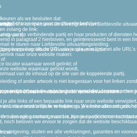
n
.
keuren als we besluiten dat:
r onszelf of voor onze geaccrediteerde bedrijven;
eeft;
de hyperlink compenseert de afwezigheid van Liefdevolle uitvaa
rmatie.
n zolang de link:
ring van de verbindende partij en haar producten of diensten he
ende partij.
emd in paragraaf 2 hierboven, en geïnteresseerd bent in een li
mail te sturen naar Liefdevolle uitvaartbegeleiding.
 website wilt linken en een lijst met de URL’s op onze site waarnaar je wilt verwijzen. koppeling. Wacht 2-3 weken op een reactie.
perlink naar onze website maken:
 of
e locator waarnaar wordt gelinkt; of
nze website waarnaar gelinkt wordt,
 formaat van de inhoud op de site van de koppelende partij.
eleiding of ander artwork is niet toegestaan voor het linken z
ogen geen link(s) op een website verschijnen die kunnen worden geïnterpreteerd als lasterlijk, obsceen of crimineel, of die inbreuk maken, anderszins schendt of pleit voor de inbreuk of andere schending van rechten van derden.
e alle links of een bepaalde link naar onze website verwijdert
 deze disclaimer zal: