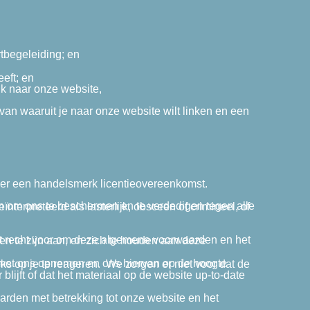
rtbegeleiding; en
eft; en
nk naar onze website,
onder een handelsmerk licentieovereenkomst.
.