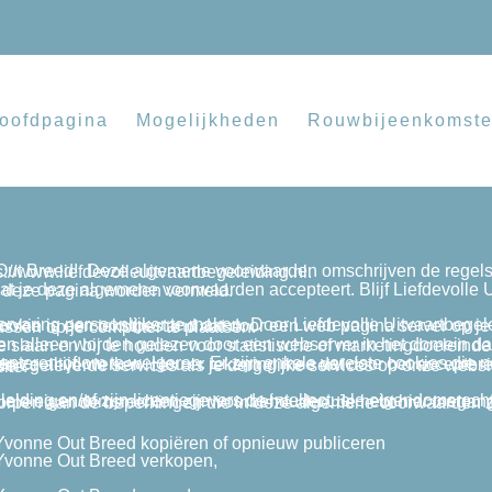
oofdpagina
Mogelijkheden
Rouwbijeenkomst
 van de website van Liefdevolle uitvaartbegeleiding, gelegen op https://www.liefdevolleuitvaartbegeleiding.nl.
ebruiken als je niet akkoord gaat met alle voorwaarden die op deze pagina worden vermeld.
eb pagina server op je harde schijf wordt geplaatst. Cookies kunnen niet worden gebruikt om programma’s uit te voeren of virussen op je computer te plaatsen.
dat de cookie aan je heeft uitgegeven. We kunnen cookies gebruiken om informatie te verzamelen, op te slaan en bij te houden vo
at geïntegreerd is op onze website.
onne Out Breed. Alle intellectuele eigendomsrechten zijn voorbehouden. Je hebt hier toegang toe vanaf Liefdevolle Uitvaartbegeleiding Yvonne Out Breed voor je eigen persoonlijk gebruik, onderworpen aan de beperkinge
 Yvonne Out Breed kopiëren of opnieuw publiceren
 Yvonne Out Breed verkopen,