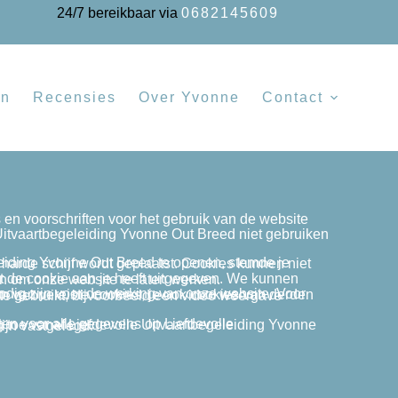
24/7 bereikbaar via
0682145609
en
Recensies
Over Yvonne
Contact
or statistische of marketingdoeleinden om onze website te laten werken.
n die in deze algemene voorwaarden zijn vastgelegd.