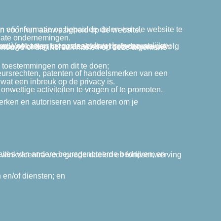
kt, publiceert of beoordeelt geen opmerkingen vóór hun aanwezigheid op de website.
liate ondernemingen.
n toestemmingen om dit te doen;
 wat een inbreuk op de privacy is.
nwettige activiteiten te vragen of te promoten.
 en/of diensten; en