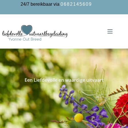
24/7 bereikbaar via
0682145609
Een Liefdevolle en waardige uitvaart